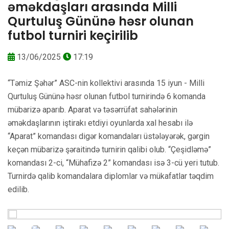
əməkdaşları arasında Milli
Qurtuluş Gününə həsr olunan
futbol turniri keçirilib
13/06/2025
17:19
“Təmiz Şəhər” ASC-nin kollektivi arasında 15 iyun - Milli
Qurtuluş Gününə həsr olunan futbol turnirində 6 komanda
mübarizə aparıb. Aparat və təsərrüfat sahələrinin
əməkdaşlarının iştirakı etdiyi oyunlarda xal hesabı ilə
“Aparat” komandası digər komandaları üstələyərək, gərgin
keçən mübarizə şəraitində turnirin qalibi olub. “Çeşidləmə”
komandası 2-ci, “Mühafizə 2” komandası isə 3-cü yeri tutub.
Turnirdə qalib komandalara diplomlar və mükafatlar təqdim
edilib.