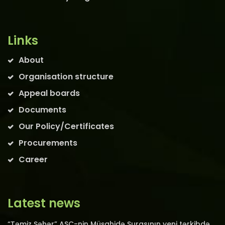
Links
About
Organisation structure
Appeal boards
Documents
Our Policy/Certificates
Procurements
Career
Latest news
“Təmiz Şəhər” ASC-nin Müşahidə Şurasının yeni tərkibdə