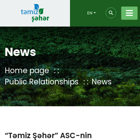
EN
News
Home page
Public Relationships
News
“Təmiz Şəhər” ASC-nin