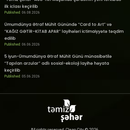
ilk iclası keçirilib
Published:
06.08.2026
Ümumdünya Ətraf Mühit Günündə “Card to Art” və
“KAĞIZ GƏTİR–KİTAB APAR” layihələri ictimaiyyətə təqdim
edilib
Published:
06.06.2026
5 iyun-Ümumdünya Ətraf Mühit Günü münasibətilə
“Tapılan arzular” adlı sosial-ekoloji layihə həyata
keçirilib
Published:
05.06.2026
All rights reserved. Clean City © 2026.