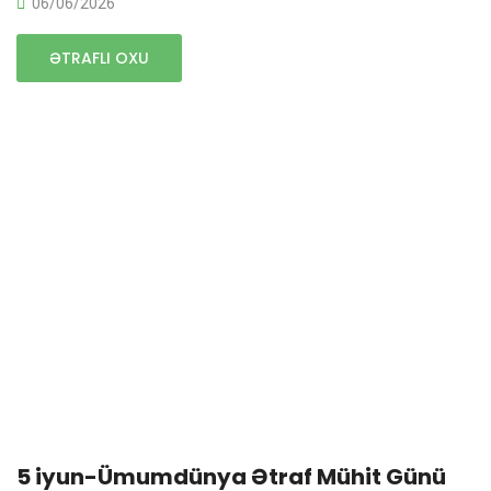
06/06/2026
ƏTRAFLI OXU
5 iyun-Ümumdünya Ətraf Mühit Günü