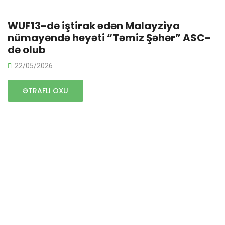
WUF13-də iştirak edən Malayziya
nümayəndə heyəti “Təmiz Şəhər” ASC-
də olub
22/05/2026
ƏTRAFLI OXU