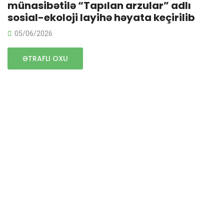
münasibətilə “Tapılan arzular” adlı
sosial-ekoloji layihə həyata keçirilib
05/06/2026
ƏTRAFLI OXU