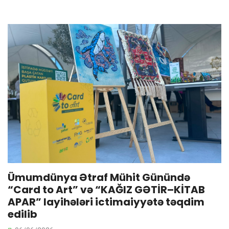
Ümumdünya Ətraf Mühit Günündə
“Card to Art” və “KAĞIZ GƏTİR–KİTAB
APAR” layihələri ictimaiyyətə təqdim
edilib