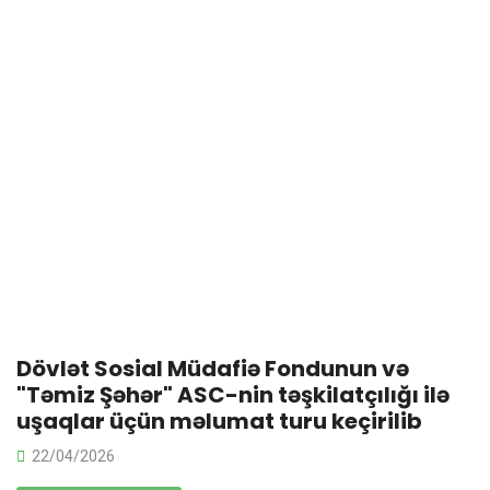
Dövlət Sosial Müdafiə Fondunun və
"Təmiz Şəhər" ASC-nin təşkilatçılığı ilə
uşaqlar üçün məlumat turu keçirilib
22/04/2026