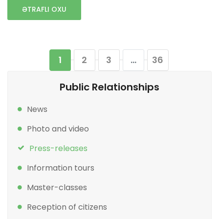
ƏTRAFLI OXU
1
2
3
...
36
Public Relationships
News
Photo and video
Press-releases
Information tours
Master-classes
Reception of citizens