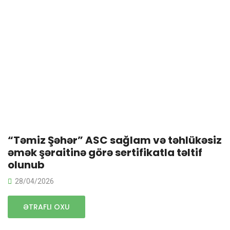
“Təmiz Şəhər” ASC sağlam və təhlükəsiz
əmək şəraitinə görə sertifikatla təltif
olunub
28/04/2026
ƏTRAFLI OXU