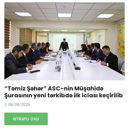
“Təmiz Şəhər” ASC-nin Müşahidə
Şurasının yeni tərkibdə ilk iclası keçirilib
06/08/2026
ƏTRAFLI OXU