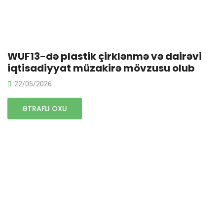
WUF13-də plastik çirklənmə və dairəvi
iqtisadiyyat müzakirə mövzusu olub
22/05/2026
ƏTRAFLI OXU