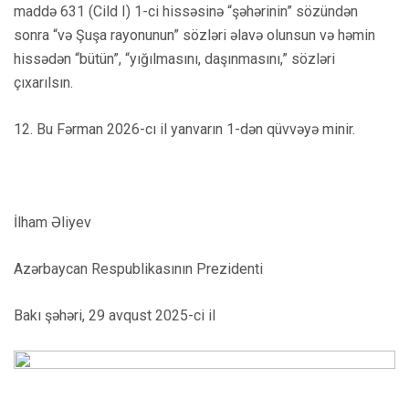
maddə 631 (Cild I) 1-ci hissəsinə “şəhərinin” sözündən
sonra “və Şuşa rayonunun” sözləri əlavə olunsun və həmin
hissədən “bütün”, “yığılmasını, daşınmasını,” sözləri
çıxarılsın.
12. Bu Fərman 2026-cı il yanvarın 1-dən qüvvəyə minir.
İlham Əliyev
Azərbaycan Respublikasının Prezidenti
Bakı şəhəri, 29 avqust 2025-ci il