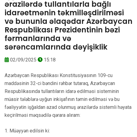
ərazilərdə tullantılarla bağlı
idarəetmənin təkmilləşdirilməsi
və bununla əlaqədar Azərbaycan
Respublikası Prezidentinin bəzi
fərmanlarında və
sərəncamlarında dəyişiklik
02/09/2025
15:18
Azərbaycan Respublikası Konstitusiyasının 109-cu
maddəsinin 32-ci bəndini rəhbər tutaraq, Azərbaycan
Respublikasında tullantıların idarə edilməsi sisteminin
müasir tələblərə uyğun inkişafının təmin edilməsi və bu
fəaliyyətin işğaldan azad olunmuş ərazilərdə sistemli həyata
keçirilməsi məqsədilə qərara alıram:
1. Müəyyən edilsin ki: