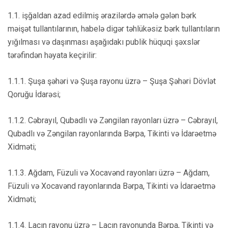
1.1. işğaldan azad edilmiş ərazilərdə əmələ gələn bərk
məişət tullantılarının, habelə digər təhlükəsiz bərk tullantıların
yığılması və daşınması aşağıdakı publik hüquqi şəxslər
tərəfindən həyata keçirilir:
1.1.1. Şuşa şəhəri və Şuşa rayonu üzrə – Şuşa Şəhəri Dövlət
Qoruğu İdarəsi;
1.1.2. Cəbrayıl, Qubadlı və Zəngilan rayonları üzrə – Cəbrayıl,
Qubadlı və Zəngilan rayonlarında Bərpa, Tikinti və İdarəetmə
Xidməti;
1.1.3. Ağdam, Füzuli və Xocavənd rayonları üzrə – Ağdam,
Füzuli və Xocavənd rayonlarında Bərpa, Tikinti və İdarəetmə
Xidməti;
1.1.4. Laçın rayonu üzrə – Laçın rayonunda Bərpa, Tikinti və