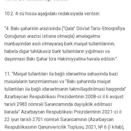
10.2. 4-cü hissə aşağıdakı redaksiyada verilsin:
“4. Bakı şəhərinin ərazisində (“Qala” Dövlət Tarix-Etnoqrafiya
Qoruğunun ərazisi istisna olmaqla) əmələgəlmə
mənbəyindən asılı olmayaraq bərk məişət tullantılarının,
habelə digər təhlükəsiz bərk tullantıların yığılması və
daşınması Bakı Şəhər İcra Hakimiyyətinə həvalə edilsin.”.
11. “Məişət tullantıları ilə bağlı idarəetmə sahəsində bəzi
məsələlərin tənzimlənməsi və “Bakı şəhərində məişət
tullantıları ilə bağlı idarəetmənin təkmilləşdirilməsi haqqında”
Azərbaycan Respublikası Prezidentinin 2008-ci il 6 avqust
tarixli 2983 nömrəli Sərəncamında dəyişiklik edilməsi
barədə” Azərbaycan Respublikası Prezidentinin 2021-ci il
22 iyun tarixli 2701 nömrəli Sərəncamının (Azərbaycan
Respublikasının Qanunvericilik Toplusu, 2021, № 6 (I kitab),