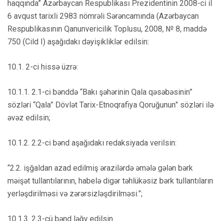
haqqında” Azərbaycan Respublikası Prezidentinin 2008-ci il
6 avqust tarixli 2983 nömrəli Sərəncamında (Azərbaycan
Respublikasının Qanunvericilik Toplusu, 2008, № 8, maddə
750 (Cild I) aşağıdakı dəyişikliklər edilsin:
10.1. 2-ci hissə üzrə:
10.1.1. 2.1-ci bənddə “Bakı şəhərinin Qala qəsəbəsinin”
sözləri “Qala” Dövlət Tarix-Etnoqrafiya Qoruğunun” sözləri ilə
əvəz edilsin;
10.1.2. 2.2-ci bənd aşağıdakı redaksiyada verilsin:
“2.2. işğaldan azad edilmiş ərazilərdə əmələ gələn bərk
məişət tullantılarının, habelə digər təhlükəsiz bərk tullantıların
yerləşdirilməsi və zərərsizləşdirilməsi.”;
10.1.3. 2.3-cü bənd ləğv edilsin.