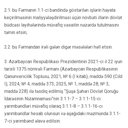
2.1. bu Fərmanın 1.1-ci bəndində göstərilən işlərin həyata
keçirilməsinin maliyyələşdirilməsi üçün növbəti illərin dövlət
büdcəsi layihələrində müvafiq vəsaitin nəzərdə tutulmasını
təmin etsin;
2.2. bu Fərmandan irəli gələn digər məsələləri həll etsin.
3. Azərbaycan Respublikası Prezidentinin 2021-ci il 22 iyun
tarixli 1375 nömrəli Fərmanı (Azərbaycan Respublikasının
Qanunvericilik Toplusu, 2021, № 6 (I kitab), maddə 590 (Cild
I); 2024, № 4, maddə 373; 2025, № 1, maddə 28, № 3,
maddə 228) ilə təsdiq edilmiş “Şuşa Şəhəri Dövlət Qoruğu
İdarəsinin Nizamnaməsi”nin 3.1.1-7 – 3.1.1-15-ci
yarımbəndləri müvafiq olaraq 3.1.1-8 – 3.1.1-16-cı
yarımbəndlər hesab olunsun və aşağıdakı məzmunda 3.1.1-
7-ci yarımbənd əlavə edilsin: