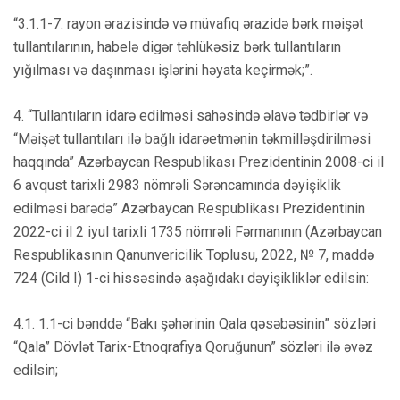
“3.1.1-7. rayon ərazisində və müvafiq ərazidə bərk məişət
tullantılarının, habelə digər təhlükəsiz bərk tullantıların
yığılması və daşınması işlərini həyata keçirmək;”.
4. “Tullantıların idarə edilməsi sahəsində əlavə tədbirlər və
“Məişət tullantıları ilə bağlı idarəetmənin təkmilləşdirilməsi
haqqında” Azərbaycan Respublikası Prezidentinin 2008-ci il
6 avqust tarixli 2983 nömrəli Sərəncamında dəyişiklik
edilməsi barədə” Azərbaycan Respublikası Prezidentinin
2022-ci il 2 iyul tarixli 1735 nömrəli Fərmanının (Azərbaycan
Respublikasının Qanunvericilik Toplusu, 2022, № 7, maddə
724 (Cild I) 1-ci hissəsində aşağıdakı dəyişikliklər edilsin:
4.1. 1.1-ci bənddə “Bakı şəhərinin Qala qəsəbəsinin” sözləri
“Qala” Dövlət Tarix-Etnoqrafiya Qoruğunun” sözləri ilə əvəz
edilsin;