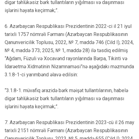
digər təhlükəsiz bərk tullantıların yığılması və daşınması
işlərini həyata keçirmək;”.
6. Azərbaycan Respublikası Prezidentinin 2022-ci il 21 iyul
tarixli 1757 nömrəli Fərmanı (Azərbaycan Respublikasının
Qanunvericilik Toplusu, 2022, № 7, maddə 746 (Cild I); 2024,
№ 4, maddə 373; 2025, № 1, maddə 28) ilə təsdiq edilmiş
“Ağdam, Füzuli və Xocavənd rayonlarında Bərpa, Tikinti və
İdarəetmə Xidmətinin Nizamnaməsi”nə aşağıdakı məzmunda
3.1.8-1-ci yarımbənd əlavə edilsin:
“3.1.8-1. müvafiq ərazidə bərk məişət tullantılarının, habelə
digər təhlükəsiz bərk tullantıların yığılması və daşınması
işlərini həyata keçirmək;”.
7. Azərbaycan Respublikası Prezidentinin 2023-cü il 26 may
tarixli 2151 nömrəli Fərmanı (Azərbaycan Respublikasının
Qanunvericilik Toplusu, 2023, № 5, maddə 655 (Cild I); 2024,