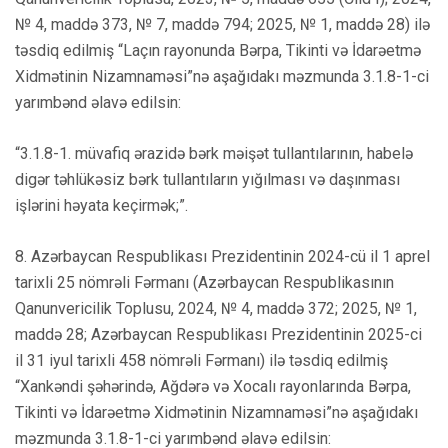
№ 4, maddə 373, № 7, maddə 794; 2025, № 1, maddə 28) ilə
təsdiq edilmiş “Laçın rayonunda Bərpa, Tikinti və İdarəetmə
Xidmətinin Nizamnaməsi”nə aşağıdakı məzmunda 3.1.8-1-ci
yarımbənd əlavə edilsin:
“3.1.8-1. müvafiq ərazidə bərk məişət tullantılarının, habelə
digər təhlükəsiz bərk tullantıların yığılması və daşınması
işlərini həyata keçirmək;”.
8. Azərbaycan Respublikası Prezidentinin 2024-cü il 1 aprel
tarixli 25 nömrəli Fərmanı (Azərbaycan Respublikasının
Qanunvericilik Toplusu, 2024, № 4, maddə 372; 2025, № 1,
maddə 28; Azərbaycan Respublikası Prezidentinin 2025-ci
il 31 iyul tarixli 458 nömrəli Fərmanı) ilə təsdiq edilmiş
“Xankəndi şəhərində, Ağdərə və Xocalı rayonlarında Bərpa,
Tikinti və İdarəetmə Xidmətinin Nizamnaməsi”nə aşağıdakı
məzmunda 3.1.8-1-ci yarımbənd əlavə edilsin: