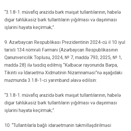
“3.1.8-1. müvafiq ərazidə bərk məişət tullantılarının, habelə
digər təhlükəsiz bərk tullantıların yığılması və daşınması
işlərini həyata keçirmək;”.
9. Azərbaycan Respublikası Prezidentinin 2024-cü il 10 iyul
tarixli 134 nömrəli Fərmanı (Azərbaycan Respublikasının
Qanunvericilik Toplusu, 2024, № 7, maddə 793; 2025, № 1,
maddə 28) ilə təsdiq edilmiş “Kəlbəcər rayonunda Bərpa,
Tikinti və İdarəetmə Xidmətinin Nizamnaməsi”nə aşağıdakı
məzmunda 3.1.8-1-ci yarımbənd əlavə edilsin:
“3.1.8-1. müvafiq ərazidə bərk məişət tullantılarının, habelə
digər təhlükəsiz bərk tullantıların yığılması və daşınması
işlərini həyata keçirmək;”.
10. “Tullantılarla bağlı idarəetmənin təkmilləşdirilməsi