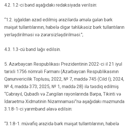
4.2. 1.2-ci bənd aşağıdakı redaksiyada verilsin:
“1.2. işğaldan azad edilmiş ərazilərdə əmələ gələn bərk
məişət tullantılarının, habelə digər təhlükəsiz bərk tullantıların
yerləşdirilməsi və zərərsizləşdirilməsi.”;
4.3. 1.3-cü bənd ləğv edilsin.
5. Azərbaycan Respublikası Prezidentinin 2022-ci il 21 iyul
tarixli 1756 nömrəli Fərmanı (Azərbaycan Respublikasının
Qanunvericilik Toplusu, 2022, № 7, maddə 745 (Cild I); 2024,
№ 4, maddə 373; 2025, № 1, maddə 28) ilə təsdiq edilmiş
“Cəbrayıl, Qubadlı və Zəngilan rayonlarında Bərpa, Tikinti və
İdarəetmə Xidmətinin Nizamnaməsi”nə aşağıdakı məzmunda
3.1.8-1-ci yarımbənd əlavə edilsin:
“3.1.8-1. müvafiq ərazidə bərk məişət tullantılarının, habelə