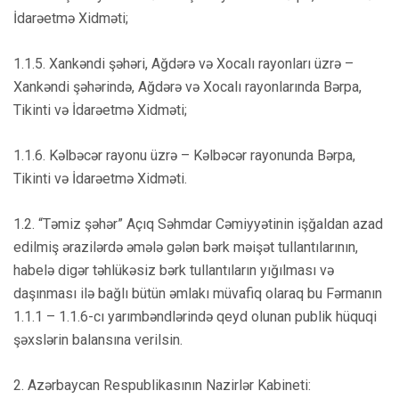
İdarəetmə Xidməti;
1.1.5. Xankəndi şəhəri, Ağdərə və Xocalı rayonları üzrə –
Xankəndi şəhərində, Ağdərə və Xocalı rayonlarında Bərpa,
Tikinti və İdarəetmə Xidməti;
1.1.6. Kəlbəcər rayonu üzrə – Kəlbəcər rayonunda Bərpa,
Tikinti və İdarəetmə Xidməti.
1.2. “Təmiz şəhər” Açıq Səhmdar Cəmiyyətinin işğaldan azad
edilmiş ərazilərdə əmələ gələn bərk məişət tullantılarının,
habelə digər təhlükəsiz bərk tullantıların yığılması və
daşınması ilə bağlı bütün əmlakı müvafiq olaraq bu Fərmanın
1.1.1 – 1.1.6-cı yarımbəndlərində qeyd olunan publik hüquqi
şəxslərin balansına verilsin.
2. Azərbaycan Respublikasının Nazirlər Kabineti: