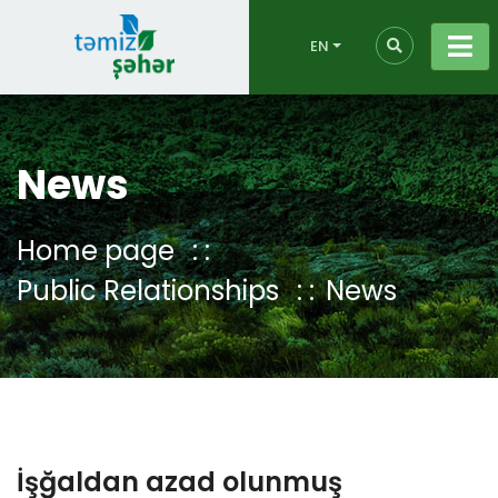
EN
News
Home page
Public Relationships
News
İşğaldan azad olunmuş