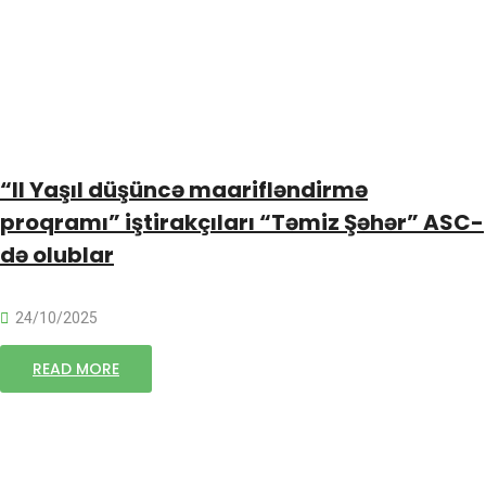
“II Yaşıl düşüncə maarifləndirmə
proqramı” iştirakçıları “Təmiz Şəhər” ASC-
də olublar
24/10/2025
READ MORE