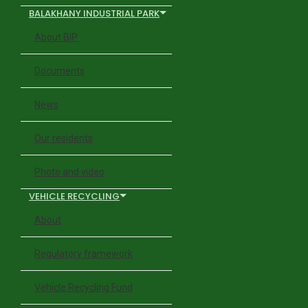
BALAKHANY INDUSTRIAL PARK
About BIP
Documents
News
Our residents
Photo and video
VEHICLE RECYCLING
About
Regulatory framework
Vehicle Recycling Fund