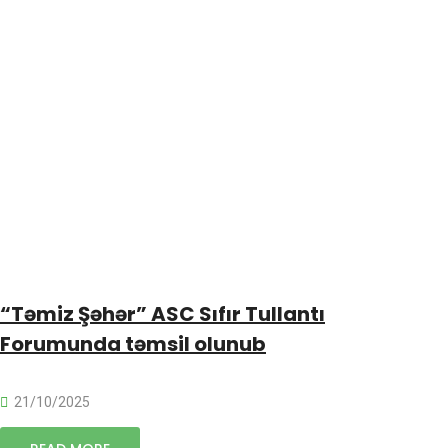
“Təmiz Şəhər” ASC Sıfır Tullantı
Forumunda təmsil olunub
21/10/2025