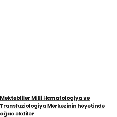
Məktəblilər Milli Hematologiya və
Transfuziologiya Mərkəzinin həyətində
ağac əkdilər