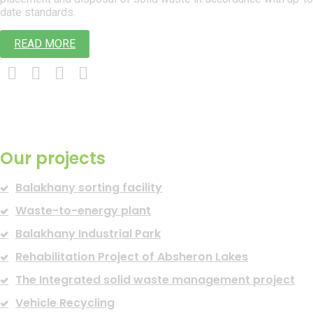
date standards.
READ MORE
Our projects
Balakhany sorting facility
Waste-to-energy plant
Balakhany Industrial Park
Rehabilitation Project of Absheron Lakes
The Integrated solid waste management project
Vehicle Recycling