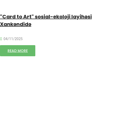
"Card to Art" sosial-ekoloji layihəsi
Xankəndidə
04/11/2025
READ MORE