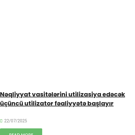
Nəqliyyat vasitələrini utilizasiya edəcək
üçüncü utilizator fəaliyyətə başlayır
22/07/2025