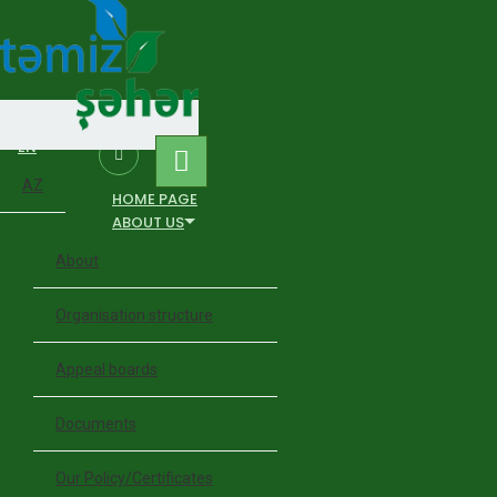
EN
AZ
HOME PAGE
ABOUT US
About
Organisation structure
Appeal boards
Documents
Our Policy/Certificates