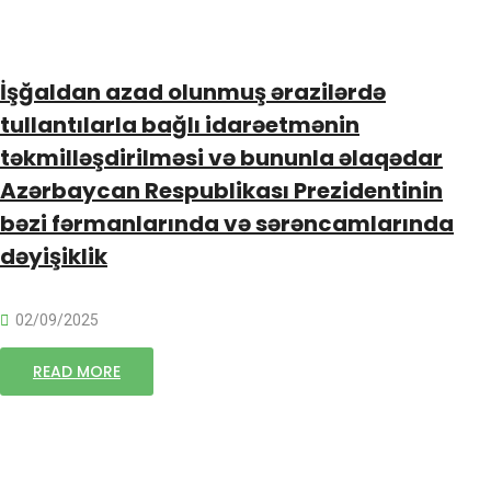
İşğaldan azad olunmuş ərazilərdə
tullantılarla bağlı idarəetmənin
təkmilləşdirilməsi və bununla əlaqədar
Azərbaycan Respublikası Prezidentinin
bəzi fərmanlarında və sərəncamlarında
dəyişiklik
02/09/2025
READ MORE