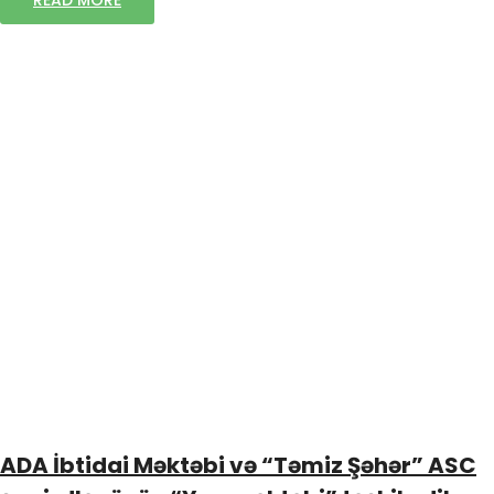
READ MORE
ADA İbtidai Məktəbi və “Təmiz Şəhər” ASC