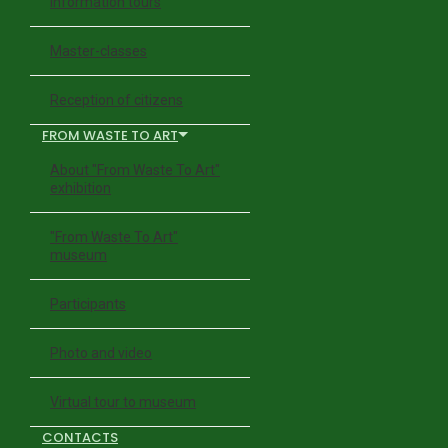
Information tours
Master-classes
Reception of citizens
FROM WASTE TO ART
About "From Waste To Art"
exhibition
"From Waste To Art"
museum
Participants
Photo and video
Virtual tour to museum
CONTACTS