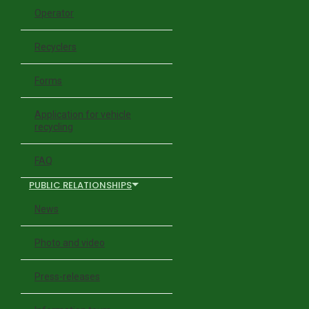
Operator
Recyclers
Forms
Application for vehicle
recycling
FAQ
PUBLIC RELATIONSHIPS
News
Photo and video
Press-releases