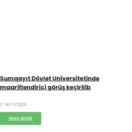
Sumqayıt Dövlət Universitetində
maarifləndirici görüş keçirilib
14/11/2025
READ MORE