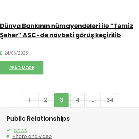
Dünya Bankının nümayəndələri ilə “Təmiz
Şəhər” ASC-də növbəti görüş keçirilib
24/06/2025
READ MORE
1
2
3
4
...
34
Public Relationships
News
Photo and video