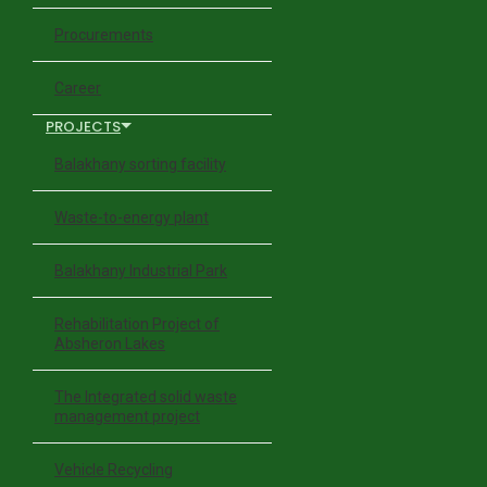
Procurements
Career
PROJECTS
Balakhany sorting facility
Waste-to-energy plant
Balakhany Industrial Park
Rehabilitation Project of
Absheron Lakes
The Integrated solid waste
management project
Vehicle Recycling