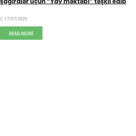
şagirdlər üçün “Yay məktəbi” təşkil edib
17/07/2025
READ MORE