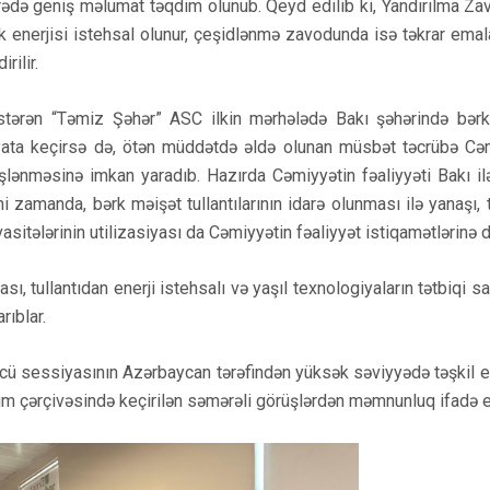
rədə geniş məlumat təqdim olunub. Qeyd edilib ki, Yandırılma Z
trik enerjisi istehsal olunur, çeşidlənmə zavodunda isə təkrar emal
rilir.
göstərən “Təmiz Şəhər” ASC ilkin mərhələdə Bakı şəhərində bər
 həyata keçirsə də, ötən müddətdə əldə olunan müsbət təcrübə Cə
nişlənməsinə imkan yaradıb. Hazırda Cəmiyyətin fəaliyyəti Bakı il
 zamanda, bərk məişət tullantılarının idarə olunması ilə yanaşı, t
vasitələrinin utilizasiyası da Cəmiyyətin fəaliyyət istiqamətlərinə d
ası, tullantıdan enerji istehsalı və yaşıl texnologiyaların tətbiqi 
rıblar.
sessiyasının Azərbaycan tərəfindən yüksək səviyyədə təşkil ed
um çərçivəsində keçirilən səmərəli görüşlərdən məmnunluq ifadə e