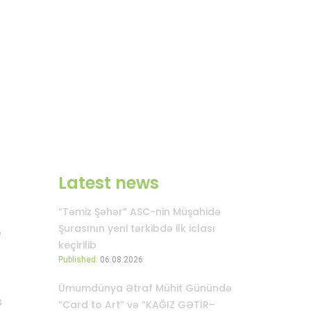
Latest news
“Təmiz Şəhər” ASC-nin Müşahidə
Şurasının yeni tərkibdə ilk iclası
e
keçirilib
Published:
06.08.2026
Ümumdünya Ətraf Mühit Günündə
s
“Card to Art” və “KAĞIZ GƏTİR–