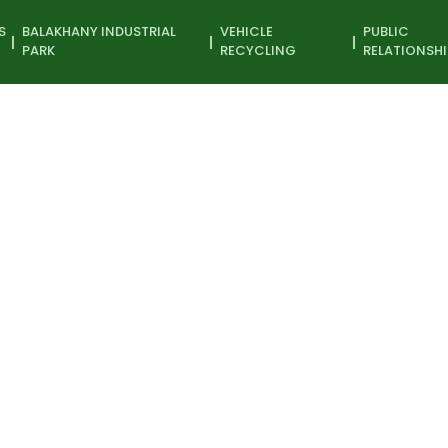
S
BALAKHANY INDUSTRIAL
VEHICLE
PUBLIC
PARK
RECYCLING
RELATIONSHI
onships
News