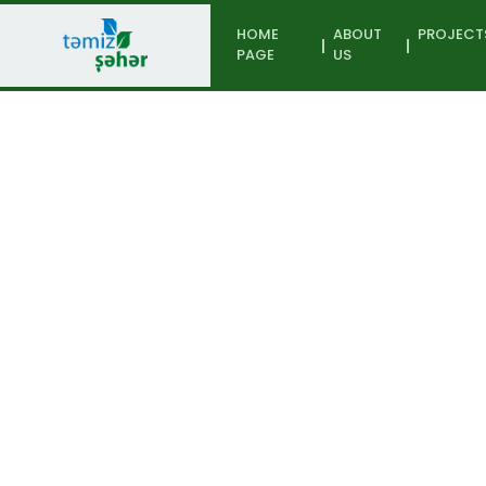
HOME
ABOUT
PROJECT
PAGE
US
News
Home page
Public Relati