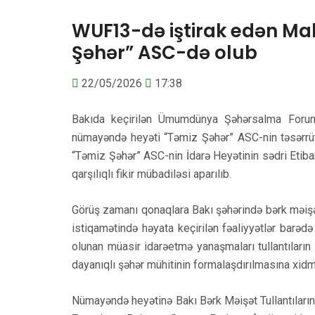
WUF13-də iştirak edən Ma
Şəhər” ASC-də olub
22/05/2026
17:38
Bakıda keçirilən Ümumdünya Şəhərsalma Forum
nümayəndə heyəti “Təmiz Şəhər” ASC-nin təsərrüfa
“Təmiz Şəhər” ASC-nin İdarə Heyətinin sədri Etibar
qarşılıqlı fikir mübadiləsi aparılıb.
Görüş zamanı qonaqlara Bakı şəhərində bərk məişət 
istiqamətində həyata keçirilən fəaliyyətlər barədə 
olunan müasir idarəetmə yanaşmaları tullantıların 
dayanıqlı şəhər mühitinin formalaşdırılmasına xidm
Nümayəndə heyətinə Bakı Bərk Məişət Tullantıların