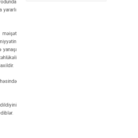
avodunda
a yararlı
k məişət
miyyətin
ə yanaşı
əhlükəli
axildir.
sahəsində
ildiyini
diblər.