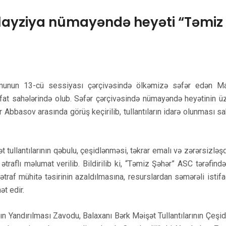
layziya nümayəndə heyəti “Təmiz
unun 13-cü sessiyası çərçivəsində ölkəmizə səfər edən Ma
t sahələrində olub. Səfər çərçivəsində nümayəndə heyətinin üzv
 Abbasov arasında görüş keçirilib, tullantıların idarə olunması s
tullantılarının qəbulu, çeşidlənməsi, təkrar emalı və zərərsizləşd
ətraflı məlumat verilib. Bildirilib ki, “Təmiz Şəhər” ASC tərəfində
ətraf mühitə təsirinin azaldılmasına, resurslardan səmərəli istif
ət edir.
ın Yandırılması Zavodu, Balaxanı Bərk Məişət Tullantılarının Çeşi