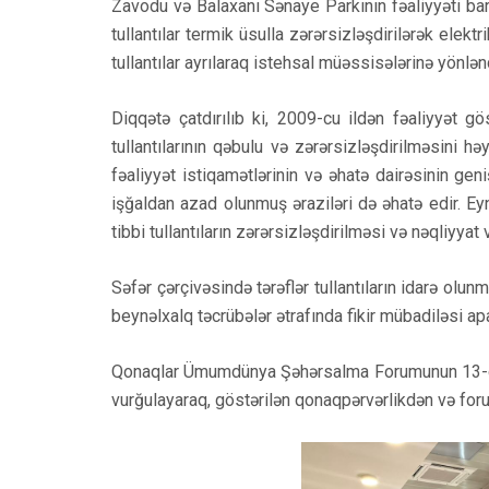
Zavodu və Balaxanı Sənaye Parkının fəaliyyəti ba
tullantılar termik üsulla zərərsizləşdirilərək elek
tullantılar ayrılaraq istehsal müəssisələrinə yönləndi
Diqqətə çatdırılıb ki, 2009-cu ildən fəaliyyət 
tullantılarının qəbulu və zərərsizləşdirilməsini
fəaliyyət istiqamətlərinin və əhatə dairəsinin ge
işğaldan azad olunmuş əraziləri də əhatə edir. Eyni
tibbi tullantıların zərərsizləşdirilməsi və nəqliyyat 
Səfər çərçivəsində tərəflər tullantıların idarə olunm
beynəlxalq təcrübələr ətrafında fikir mübadiləsi apa
Qonaqlar Ümumdünya Şəhərsalma Forumunun 13-cü 
vurğulayaraq, göstərilən qonaqpərvərlikdən və for