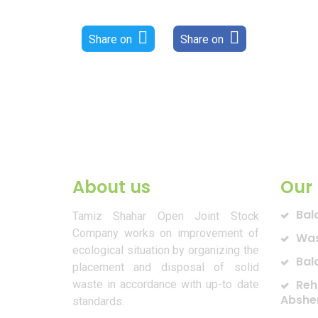
Share on
Share on
About us
Our 
Bal
Tamiz Shahar Open Joint Stock
Company works on improvement of
Was
ecological situation by organizing the
Bal
placement and disposal of solid
Reh
waste in accordance with up-to date
Abshe
standards.