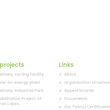
projects
Links
akhany sorting facility
About
te-to-energy plant
Organisation structur
akhany Industrial Park
Appeal boards
abilitation Project of
Documents
ron Lakes
Our Policy/Certificate