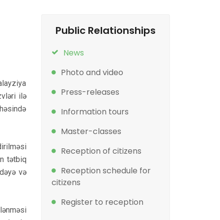
Public Relationships
News
Photo and video
layziya
Press-releases
ləri ilə
ahəsində
Information tours
Master-classes
irilməsi
Reception of citizens
n tətbiq
Reception schedule for
adəyə və
citizens
Register to reception
dlənməsi