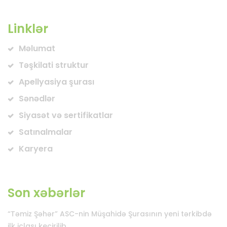
Linklər
Məlumat
Təşkilati struktur
Apellyasiya şurası
Sənədlər
Siyasət və sertifikatlar
Satınalmalar
Karyera
Son xəbərlər
“Təmiz Şəhər” ASC-nin Müşahidə Şurasının yeni tərkibdə
ilk iclası keçirilib