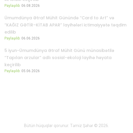
Paylaşılıb:
06.08.2026
Ümumdünya Ətraf Mühit Günündə “Card to Art” və
“KAĞIZ GƏTİR–KİTAB APAR” layihələri ictimaiyyətə təqdim
edilib
Paylaşılıb:
06.06.2026
5 iyun-Ümumdünya Ətraf Mühit Günü münasibətilə
“Tapılan arzular” adlı sosial-ekoloji layihə həyata
keçirilib
Paylaşılıb:
05.06.2026
Bütün hüquqlar qorunur. Təmiz Şəhər © 2026.