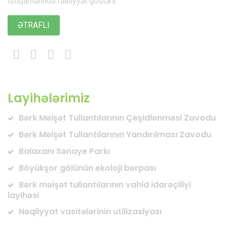
istiqamətində fəaliyyət göstərir.
ƏTRAFLI
Layihələrimiz
Bərk Məişət Tullantılarının Çeşidlənməsi Zavodu
Bərk Məişət Tullantılarının Yandırılması Zavodu
Balaxanı Sənaye Parkı
Böyükşor gölünün ekoloji bərpası
Bərk məişət tullantılarının vahid idarəçiliyi
layihəsi
Nəqliyyat vasitələrinin utilizasiyası