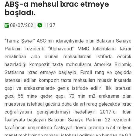
ABŞ-a məhsul ixrac etməyə
başladı.
08/07/2021
11:37
“Təmiz Şəhər” ASC-nin idarəçiliyində olan Balaxanı Sənaye
Parkının rezidenti “Alphavood” MMC tullantıların təkrar
emalından əldə olunan məhsullardan istifadə edərək
hazırladığı kompozit taxta məhsullarını Amerika Birləmiş
Statlarına ixrac etməyə başlayıb. Fərqli rəng və çeşiddə
istehsal edilən kompozit taxta məhsulları müasir inşaatda
qapı və arakəsmələrdə geniş istifadə edilir. İllik istehsal
gücü 55 minə qədər qapı, 70 min m2 arakəsmə olan
müəssisə istehsal gücünü daha da artıraraq gələcəkdə ixrac
coğrafiyasını genişləndirməyi hədəfləyir. 2017-ci ildən
fəaliyyətə başlayan Balaxanı Sənaye Parkının 22 rezidenti
tərəfindən ümumilikdə fəaliyyət dövrü ərzində 67,4 milyon
manat məbləğində məhsul istehsal edilmiş və bundan da 9,2