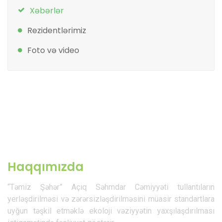
Xəbərlər
Rezidentlərimiz
Foto və video
Haqqımızda
“Təmiz Şəhər” Açıq Səhmdar Cəmiyyəti tullantıların
yerləşdirilməsi və zərərsizləşdirilməsini müasir standartlara
uyğun təşkil etməklə ekoloji vəziyyətin yaxşılaşdırılması