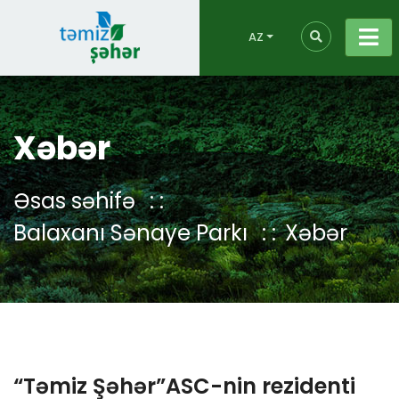
AZ
Xəbər
Əsas səhifə
Balaxanı Sənaye Parkı
Xəbər
“Təmiz Şəhər”ASC-nin rezidenti