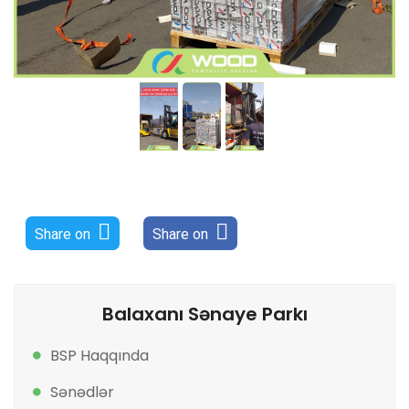
Share on
Share on
Balaxanı Sənaye Parkı
BSP Haqqında
Sənədlər