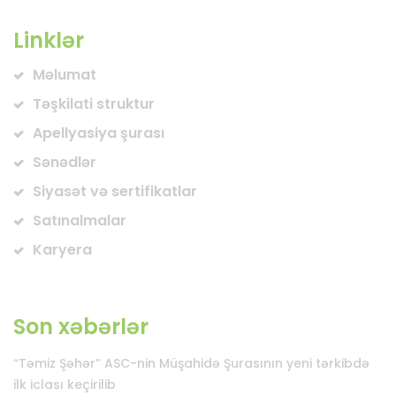
Linklər
Məlumat
Təşkilati struktur
Apellyasiya şurası
Sənədlər
Siyasət və sertifikatlar
Satınalmalar
Karyera
Son xəbərlər
“Təmiz Şəhər” ASC-nin Müşahidə Şurasının yeni tərkibdə
ilk iclası keçirilib