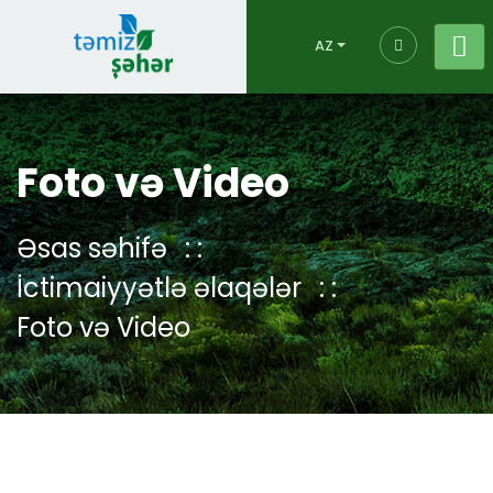
AZ
Foto və Video
Əsas səhifə
İctimaiyyətlə əlaqələr
Foto və Video