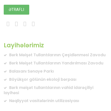
ƏTRAFLI
Layihələrimiz
Bərk Məişət Tullantılarının Çeşidlənməsi Zavodu
Bərk Məişət Tullantılarının Yandırılması Zavodu
Balaxanı Sənaye Parkı
Böyükşor gölünün ekoloji bərpası
Bərk məişət tullantılarının vahid idarəçiliyi
layihəsi
Nəqliyyat vasitələrinin utilizasiyası