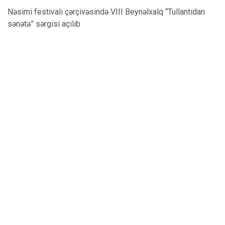
Nəsimi festivalı çərçivəsində VIII Beynəlxalq “Tullantıdan
sənətə” sərgisi açılıb