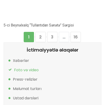
5-ci Beynəlxalq “Tullantıdan Sənətə” Sərgisi
1
2
3
...
16
İctimaiyyətlə əlaqələr
Xəbərlər
Foto və video
Press-relizlər
Məlumat turları
Ustad dərsləri