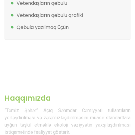
Vətəndaşların qəbulu
Vətəndaşların qəbulu qrafiki
Qəbula yazılmaq üçün
Haqqımızda
“Təmiz Şəhər” Açıq Səhmdar Cəmiyyəti tullantıların
yerləşdirilməsi və zərərsizləşdirilməsini müasir standartlara
uyğun təşkil etməklə ekoloji vəziyyətin yaxşılaşdırılması
istiqamətində fəaliyyət göstərir.