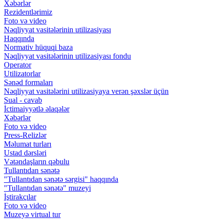
Xəbərlər
Rezidentlərimiz
Foto və video
Nəqliyyat vasitələrinin utilizasiyası
Haqqında
Normativ hüquqi baza
Nəqliyyat vasitələrinin utilizasiyası fondu
Operator
Utilizatorlar
Sənəd formaları
Nəqliyyat vasitələrini utilizasiyaya verən şəxslər üçün
Sual - cavab
İctimaiyyətlə əlaqələr
Xəbərlər
Foto və video
Press-Relizlər
Məlumat turları
Ustad dərsləri
Vətəndaşların qəbulu
Tullantıdan sənətə
"Tullantıdan sənətə sərgisi" haqqında
"Tullantıdan sənətə" muzeyi
İştirakçılar
Foto və video
Muzeyə virtual tur