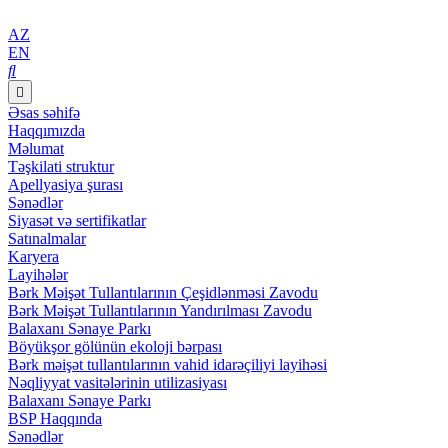
AZ
EN
Əsas səhifə
Haqqımızda
Məlumat
Təşkilati struktur
Apellyasiya şurası
Sənədlər
Siyasət və sertifikatlar
Satınalmalar
Karyera
Layihələr
Bərk Məişət Tullantılarının Çeşidlənməsi Zavodu
Bərk Məişət Tullantılarının Yandırılması Zavodu
Balaxanı Sənaye Parkı
Böyükşor gölünün ekoloji bərpası
Bərk məişət tullantılarının vahid idarəçiliyi layihəsi
Nəqliyyat vasitələrinin utilizasiyası
Balaxanı Sənaye Parkı
BSP Haqqında
Sənədlər