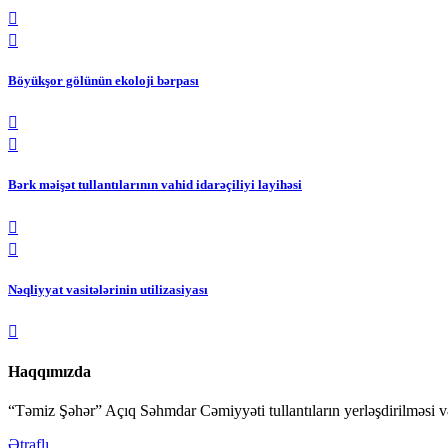
Böyükşor gölünün ekoloji bərpası
Bərk məişət tullantılarının vahid idarəçiliyi layihəsi
Nəqliyyat vasitələrinin utilizasiyası
Haqqımızda
“Təmiz Şəhər” Açıq Səhmdar Cəmiyyəti tullantıların yerləşdirilməsi və z
Ətraflı