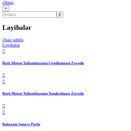
Əlaqə
×
Layihələr
Əsas səhifə
Layihələr
Bərk Məişət Tullantılarının Çeşidlənməsi Zavodu
Bərk Məişət Tullantılarının Yandırılması Zavodu
Balaxanı Sənaye Parkı