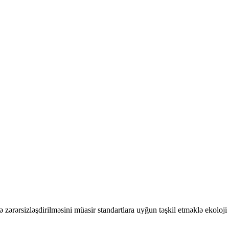
ərərsizləşdirilməsini müasir standartlara uyğun təşkil etməklə ekoloji v