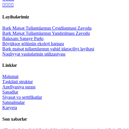
Layihələrimiz
Bərk Məişət Tullantılarının Çeşidlənməsi Zavodu
Bərk Məişət Tullantılarının Yandırılması Zavodu
Balaxanı Sənaye Parkı
Böyükşor gölünün ekoloji bərpası
Bərk məişət tullantılarının vahid idarəçiliyi layihəsi
Nəqliyyat vasitələrinin utilizasiyası
Linklər
Məlumat
Təşkilati struktur
Apellyasiya şurası
Sənədlər
Siyasət və sertifikatlar
Satınalmalar
Karyera
Son xəbərlər