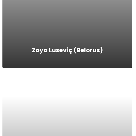
Zoya Luseviç (Belorus)