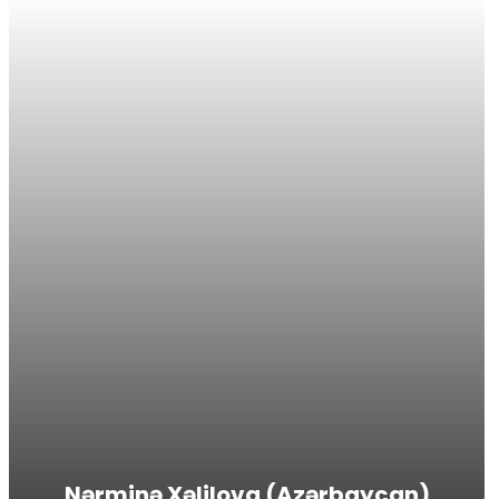
Nərminə Xəlilova (Azərbaycan)