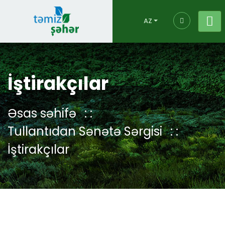
AZ
İştirakçılar
Əsas səhifə
Tullantıdan Sənətə Sərgisi
İştirakçılar