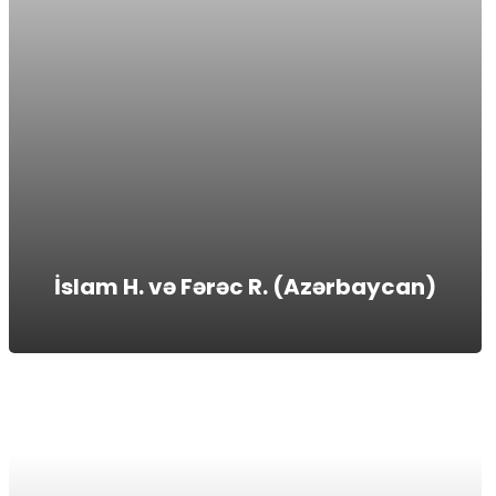
İslam H. və Fərəc R. (Azərbaycan)