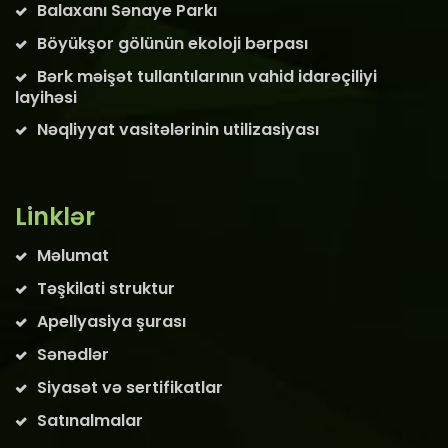
Balaxanı Sənaye Parkı
Böyükşor gölünün ekoloji bərpası
Bərk məişət tullantılarının vahid idarəçiliyi
layihəsi
Nəqliyyat vasitələrinin utilizasiyası
Linklər
Məlumat
Təşkilati struktur
Apellyasiya şurası
Sənədlər
Siyasət və sertifikatlar
Satınalmalar