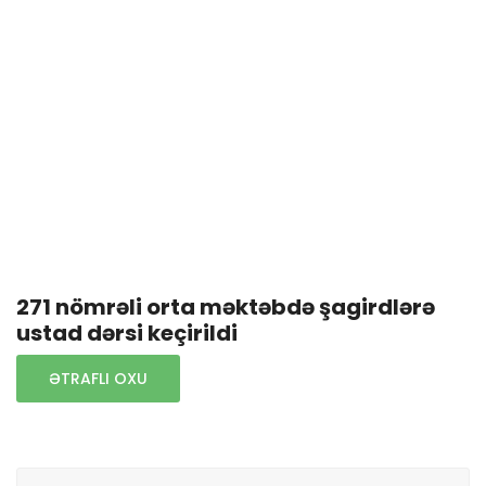
271 nömrəli orta məktəbdə şagirdlərə
ustad dərsi keçirildi
ƏTRAFLI OXU