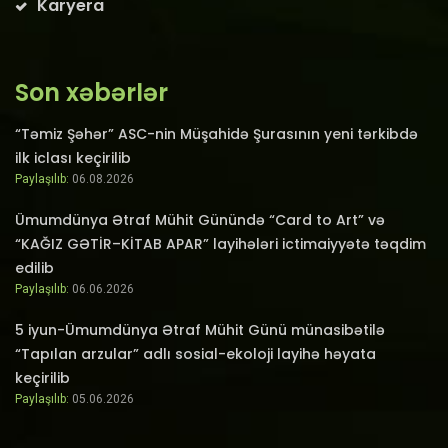
Karyera
Son xəbərlər
“Təmiz Şəhər” ASC-nin Müşahidə Şurasının yeni tərkibdə
ilk iclası keçirilib
Paylaşılıb:
06.08.2026
Ümumdünya Ətraf Mühit Günündə “Card to Art” və
“KAĞIZ GƏTİR–KİTAB APAR” layihələri ictimaiyyətə təqdim
edilib
Paylaşılıb:
06.06.2026
5 iyun-Ümumdünya Ətraf Mühit Günü münasibətilə
“Tapılan arzular” adlı sosial-ekoloji layihə həyata
keçirilib
Paylaşılıb:
05.06.2026