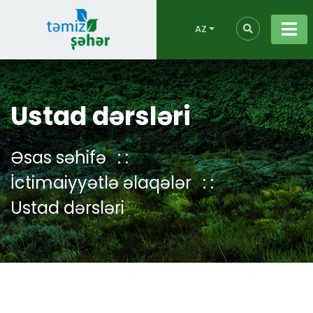
AZ
Ustad dərsləri
Əsas səhifə
İctimaiyyətlə əlaqələr
Ustad dərsləri