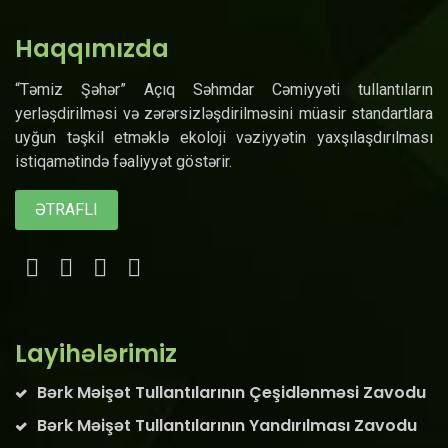
Haqqımızda
“Təmiz Şəhər” Açıq Səhmdar Cəmiyyəti tullantıların
yerləşdirilməsi və zərərsizləşdirilməsini müasir standartlara
uyğun təşkil etməklə ekoloji vəziyyətin yaxşılaşdırılması
istiqamətində fəaliyyət göstərir.
ƏTRAFLI
Layihələrimiz
Bərk Məişət Tullantılarının Çeşidlənməsi Zavodu
Bərk Məişət Tullantılarının Yandırılması Zavodu