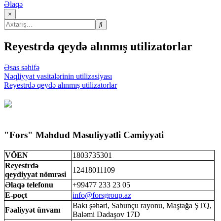
Əlaqə
×
Reyestrdə qeydə alınmış utilizatorlar
Əsas səhifə
Nəqliyyat vasitələrinin utilizasiyası
Reyestrdə qeydə alınmış utilizatorlar
"Fors" Məhdud Məsuliyyətli Cəmiyyəti
VÖEN
1803735301
Reyestrdə
12418011109
qeydiyyat nömrəsi
Əlaqə telefonu
+99477 233 23 05
E-poçt
info@forsgroup.az
Bakı şəhəri, Sabunçu rayonu, Maştağa ŞTQ,
Fəaliyyət ünvanı
Baləmi Dadaşov 17D