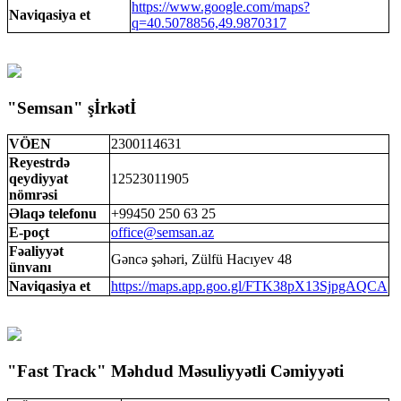
https://www.google.com/maps?
Naviqasiya et
q=40.5078856,49.9870317
"Semsan" şİrkətİ
VÖEN
2300114631
Reyestrdə
qeydiyyat
12523011905
nömrəsi
Əlaqə telefonu
+99450 250 63 25
E-poçt
office@semsan.az
Fəaliyyət
Gəncə şəhəri, Zülfü Hacıyev 48
ünvanı
Naviqasiya et
https://maps.app.goo.gl/FTK38pX13SjpgAQCA
"Fast Track" Məhdud Məsuliyyətli Cəmiyyəti