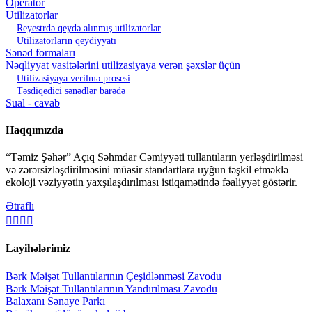
Operator
Utilizatorlar
Reyestrdə qeydə alınmış utilizatorlar
Utilizatorların qeydiyyatı
Sənəd formaları
Nəqliyyat vasitələrini utilizasiyaya verən şəxslər üçün
Utilizasiyaya verilmə prosesi
Təsdiqedici sənədlər barədə
Sual - cavab
Haqqımızda
“Təmiz Şəhər” Açıq Səhmdar Cəmiyyəti tullantıların yerləşdirilməsi
və zərərsizləşdirilməsini müasir standartlara uyğun təşkil etməklə
ekoloji vəziyyətin yaxşılaşdırılması istiqamətində fəaliyyət göstərir.
Ətraflı
Layihələrimiz
Bərk Məişət Tullantılarının Çeşidlənməsi Zavodu
Bərk Məişət Tullantılarının Yandırılması Zavodu
Balaxanı Sənaye Parkı