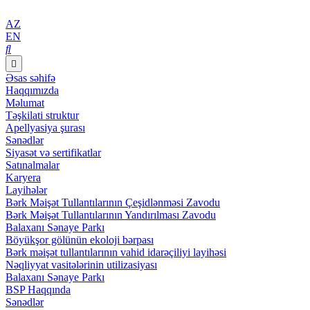
AZ
EN
Əsas səhifə
Haqqımızda
Məlumat
Təşkilati struktur
Apellyasiya şurası
Sənədlər
Siyasət və sertifikatlar
Satınalmalar
Karyera
Layihələr
Bərk Məişət Tullantılarının Çeşidlənməsi Zavodu
Bərk Məişət Tullantılarının Yandırılması Zavodu
Balaxanı Sənaye Parkı
Böyükşor gölünün ekoloji bərpası
Bərk məişət tullantılarının vahid idarəçiliyi layihəsi
Nəqliyyat vasitələrinin utilizasiyası
Balaxanı Sənaye Parkı
BSP Haqqında
Sənədlər