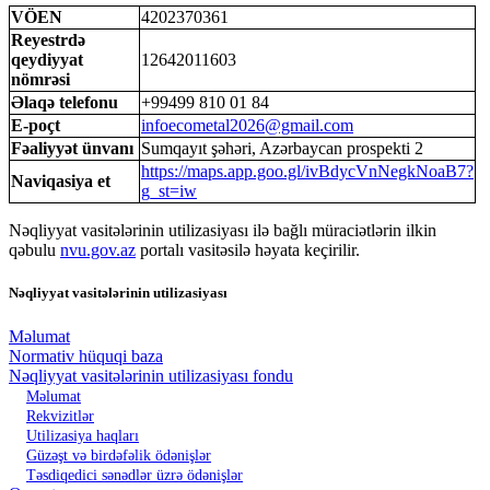
VÖEN
4202370361
Reyestrdə
qeydiyyat
12642011603
nömrəsi
Əlaqə telefonu
+99499 810 01 84
E-poçt
infoecometal2026@gmail.com
Fəaliyyət ünvanı
Sumqayıt şəhəri, Azərbaycan prospekti 2
https://maps.app.goo.gl/ivBdycVnNegkNoaB7?
Naviqasiya et
g_st=iw
Nəqliyyat vasitələrinin utilizasiyası ilə bağlı müraciətlərin ilkin
qəbulu
nvu.gov.az
portalı vasitəsilə həyata keçirilir.
Nəqliyyat vasitələrinin utilizasiyası
Məlumat
Normativ hüquqi baza
Nəqliyyat vasitələrinin utilizasiyası fondu
Məlumat
Rekvizitlər
Utilizasiya haqları
Güzəşt və birdəfəlik ödənişlər
Təsdiqedici sənədlər üzrə ödənişlər