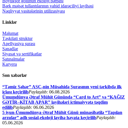
Böyükşor gölünün ekoloji bərpası
Bərk məişət tullantılarının vahid idarəçiliyi layihəsi
Nəqliyyat vasitələrinin utilizasiyası
Linklər
Məlumat
Təşkilati struktur
Apellyasiya şurası
Sənədlər
Siyasət və sertifikatlar
Satınalmalar
Karyera
Son xəbərlər
“Təmiz Şəhər” ASC-nin Müşahidə Şurasının yeni tərkibdə ilk
iclası keçirilib
Paylaşılıb:
06.08.2026
Ümumdünya Ətraf Mühit Günündə “Card to Art” və “KAĞIZ
GƏTİR–KİTAB APAR” layihələri ictimaiyyətə təqdim
edilib
Paylaşılıb:
06.06.2026
5 iyun-Ümumdünya Ətraf Mühit Günü münasibətilə “Tapılan
arzular” adlı sosial-ekoloji layihə həyata keçirilib
Paylaşılıb:
05.06.2026