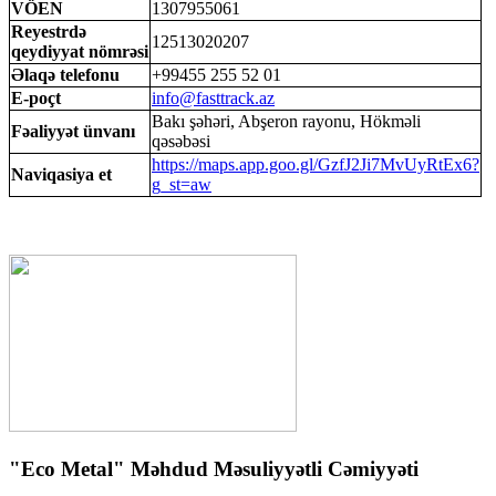
VÖEN
1307955061
Reyestrdə
12513020207
qeydiyyat nömrəsi
Əlaqə telefonu
+99455 255 52 01
E-poçt
info@fasttrack.az
Bakı şəhəri, Abşeron rayonu, Hökməli
Fəaliyyət ünvanı
qəsəbəsi
https://maps.app.goo.gl/GzfJ2Ji7MvUyRtEx6?
Naviqasiya et
g_st=aw
"Eco Metal" Məhdud Məsuliyyətli Cəmiyyəti