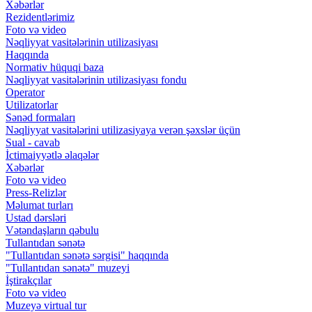
Xəbərlər
Rezidentlərimiz
Foto və video
Nəqliyyat vasitələrinin utilizasiyası
Haqqında
Normativ hüquqi baza
Nəqliyyat vasitələrinin utilizasiyası fondu
Operator
Utilizatorlar
Sənəd formaları
Nəqliyyat vasitələrini utilizasiyaya verən şəxslər üçün
Sual - cavab
İctimaiyyətlə əlaqələr
Xəbərlər
Foto və video
Press-Relizlər
Məlumat turları
Ustad dərsləri
Vətəndaşların qəbulu
Tullantıdan sənətə
"Tullantıdan sənətə sərgisi" haqqında
"Tullantıdan sənətə" muzeyi
İştirakçılar
Foto və video
Muzeyə virtual tur