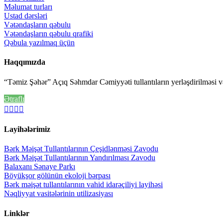
Məlumat turları
Ustad dərsləri
Vətəndaşların qəbulu
Vətəndaşların qəbulu qrafiki
Qəbula yazılmaq üçün
Haqqımızda
“Təmiz Şəhər” Açıq Səhmdar Cəmiyyəti tullantıların yerləşdirilməsi və z
Ətraflı
Layihələrimiz
Bərk Məişət Tullantılarının Çeşidlənməsi Zavodu
Bərk Məişət Tullantılarının Yandırılması Zavodu
Balaxanı Sənaye Parkı
Böyükşor gölünün ekoloji bərpası
Bərk məişət tullantılarının vahid idarəçiliyi layihəsi
Nəqliyyat vasitələrinin utilizasiyası
Linklər