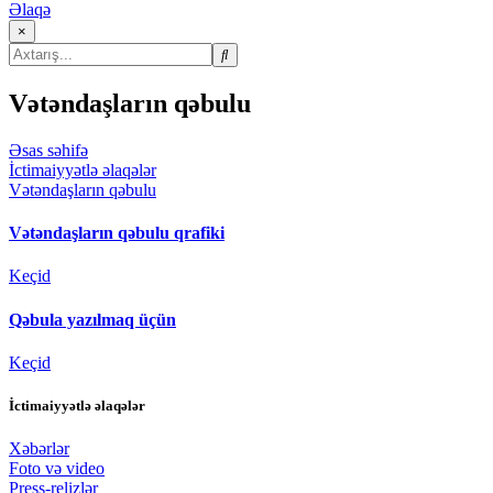
Əlaqə
×
Vətəndaşların qəbulu
Əsas səhifə
İctimaiyyətlə əlaqələr
Vətəndaşların qəbulu
Vətəndaşların qəbulu qrafiki
Keçid
Qəbula yazılmaq üçün
Keçid
İctimaiyyətlə əlaqələr
Xəbərlər
Foto və video
Press-relizlər