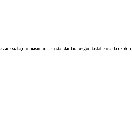
ərərsizləşdirilməsini müasir standartlara uyğun təşkil etməklə ekoloji v