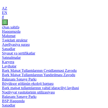
AZ
EN
Əsas səhifə
Haqqımızda
Məlumat
Təşkilati struktur
Apellyasiya şurası
Sənədlər
Siyasət və sertifikatlar
Satınalmalar
Karyera
Layihələr
Bərk Məişət Tullantılarının Çeşidlənməsi Zavodu
Bərk Məişət Tullantılarının Yandırılması Zavodu
Balaxanı Sənaye Parkı
Böyükşor gölünün ekoloji bərpası
Bərk məişət tullantılarının vahid idarəçiliyi layihəsi
Nəqliyyat vasitələrinin utilizasiyası
Balaxanı Sənaye Parkı
BSP Haqqında
Sənədlər