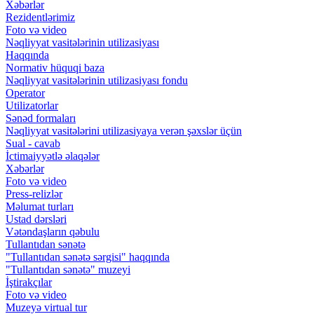
Xəbərlər
Rezidentlərimiz
Foto və video
Nəqliyyat vasitələrinin utilizasiyası
Haqqında
Normativ hüquqi baza
Nəqliyyat vasitələrinin utilizasiyası fondu
Operator
Utilizatorlar
Sənəd formaları
Nəqliyyat vasitələrini utilizasiyaya verən şəxslər üçün
Sual - cavab
İctimaiyyətlə əlaqələr
Xəbərlər
Foto və video
Press-relizlər
Məlumat turları
Ustad dərsləri
Vətəndaşların qəbulu
Tullantıdan sənətə
"Tullantıdan sənətə sərgisi" haqqında
"Tullantıdan sənətə" muzeyi
İştirakçılar
Foto və video
Muzeyə virtual tur