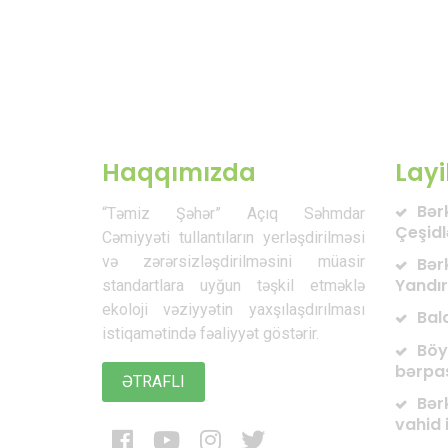
Haqqımızda
Layi
Bərk
“Təmiz Şəhər” Açıq Səhmdar
Çeşid
Cəmiyyəti tullantıların yerləşdirilməsi
və zərərsizləşdirilməsini müasir
Bərk
Yandır
standartlara uyğun təşkil etməklə
ekoloji vəziyyətin yaxşılaşdırılması
Bal
istiqamətində fəaliyyət göstərir.
Böy
bərpa
ƏTRAFLI
Bərk
vahid i