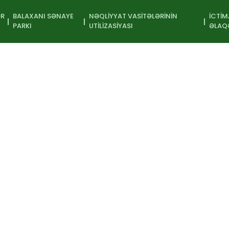
ƏR
BALAXANI SƏNAYE
NƏQLIYYAT VASITƏLƏRININ
İCTIM
PARKI
UTILIZASIYASI
ƏLAQ
nətə Sərgisi
İştirakçı