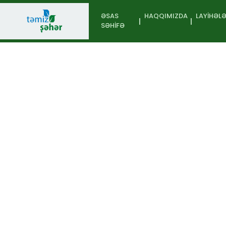
ƏSAS
HAQQIMIZDA
LAYIHƏL
SƏHIFƏ
İştirakçı
Əsas səhifə
Tullantıdan Sə