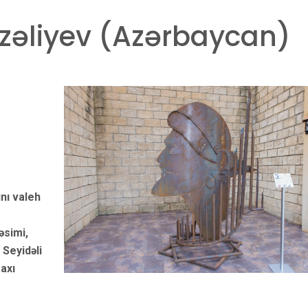
zəliyev (Azərbaycan)
nı valeh
əsimi,
 Seyidəli
axı