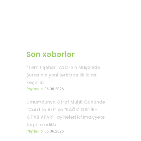
Son xəbərlər
“Təmiz Şəhər” ASC-nin Müşahidə
Şurasının yeni tərkibdə ilk iclası
keçirilib
Paylaşılıb:
06.08.2026
Ümumdünya Ətraf Mühit Günündə
“Card to Art” və “KAĞIZ GƏTİR–
KİTAB APAR” layihələri ictimaiyyətə
təqdim edilib
Paylaşılıb:
06.06.2026