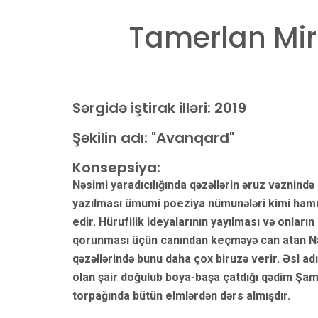
Tamerlan Mir
Sərgidə iştirak illəri:
2019
Şəkilin adı: "Avanqard"
Konsepsiya:
Nəsimi yaradıcılığında qəzəllərin əruz vəznində
yazılması ümumi poeziya nümunələri kimi hamı
edir. Hürufilik ideyalarının yayılması və onların
qorunması üçün canından keçməyə can atan N
qəzəllərində bunu daha çox biruzə verir. Əsl adı
olan şair doğulub boya-başa çatdığı qədim Şam
torpağında bütün elmlərdən dərs almışdır.