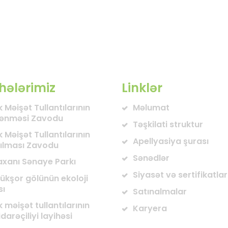
hələrimiz
Linklər
 Məişət Tullantılarının
Məlumat
lənməsi Zavodu
Təşkilati struktur
 Məişət Tullantılarının
Apellyasiya şurası
ılması Zavodu
Sənədlər
axanı Sənaye Parkı
Siyasət və sertifikatlar
ükşor gölünün ekoloji
sı
Satınalmalar
 məişət tullantılarının
Karyera
darəçiliyi layihəsi