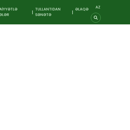
AZ
AIYYƏTLƏ
TULLANTIDAN
ƏLAQƏ
ƏLƏR
SƏNƏTƏ