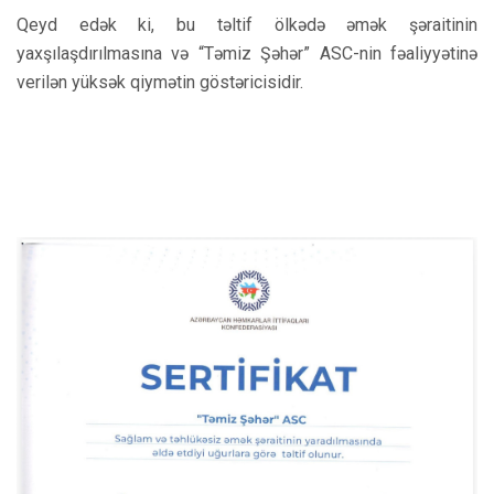
Qeyd edək ki, bu təltif ölkədə əmək şəraitinin
yaxşılaşdırılmasına və “Təmiz Şəhər” ASC-nin fəaliyyətinə
verilən yüksək qiymətin göstəricisidir.