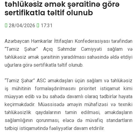
təhlükəsiz əmək şəraitinə görə
sertifikatla təltif olunub
28/04/2026
17:31
Azərbaycan Həmkarlar İttifaqları Konfederasiyası tərəfindən
“Təmiz Şəhər” Açıq Səhmdar Cəmiyyəti sağlam və
təhlükəsiz əmək şəraitinin yaradılması sahəsində əldə etdiyi
uğurlara görə sertifikatla təltif olunub.
“Təmiz Şəhər” ASC əməkdaşları üçün sağlam və təhlükəsiz
iş mühitinin formalaşdırılmasını prioritet istiqamət kimi
müəyyən edib və bu sahədə davamlı olaraq tədbirlər həyata
keçirməkdədir. Müəssisədə əməyin mühafizəsi və texniki
təhlükəsizlik qaydalarının təmin edilməsi, əməkdaşların
sağlamlığının qorunması, eləcə də müvafiq standartların
tətbiqi istiqamətində fəaliyyətlər davam etdirilir.