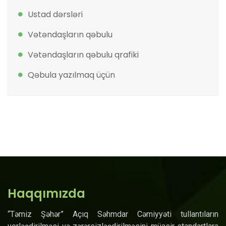
Ustad dərsləri
Vətəndaşların qəbulu
Vətəndaşların qəbulu qrafiki
Qəbula yazılmaq üçün
Haqqımızda
“Təmiz Şəhər” Açıq Səhmdar Cəmiyyəti tullantıların