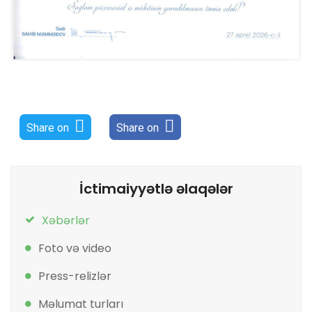
Share on
Share on
İctimaiyyətlə əlaqələr
Xəbərlər
Foto və video
Press-relizlər
Məlumat turları