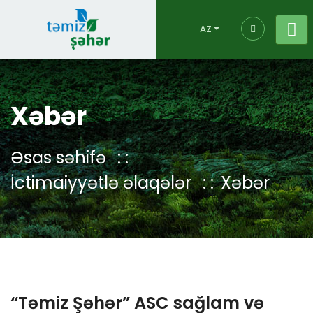
AZ
Xəbər
Əsas səhifə
İctimaiyyətlə əlaqələr
Xəbər
“Təmiz Şəhər” ASC sağlam və