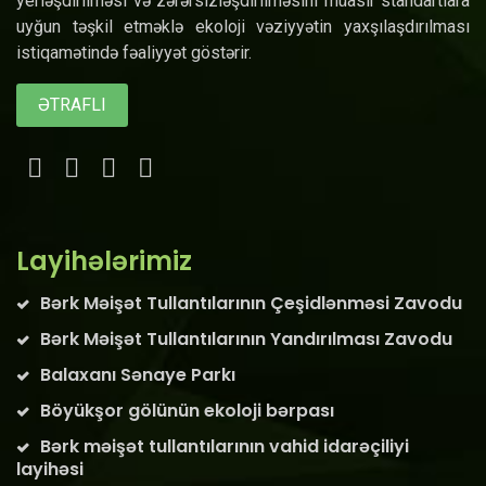
yerləşdirilməsi və zərərsizləşdirilməsini müasir standartlara
uyğun təşkil etməklə ekoloji vəziyyətin yaxşılaşdırılması
istiqamətində fəaliyyət göstərir.
ƏTRAFLI
Layihələrimiz
Bərk Məişət Tullantılarının Çeşidlənməsi Zavodu
Bərk Məişət Tullantılarının Yandırılması Zavodu
Balaxanı Sənaye Parkı
Böyükşor gölünün ekoloji bərpası
Bərk məişət tullantılarının vahid idarəçiliyi
layihəsi