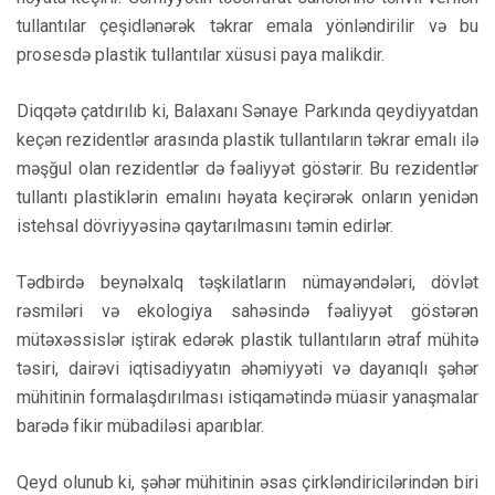
tullantılar çeşidlənərək təkrar emala yönləndirilir və bu
prosesdə plastik tullantılar xüsusi paya malikdir.
Diqqətə çatdırılıb ki, Balaxanı Sənaye Parkında qeydiyyatdan
keçən rezidentlər arasında plastik tullantıların təkrar emalı ilə
məşğul olan rezidentlər də fəaliyyət göstərir. Bu rezidentlər
tullantı plastiklərin emalını həyata keçirərək onların yenidən
istehsal dövriyyəsinə qaytarılmasını təmin edirlər.
Tədbirdə beynəlxalq təşkilatların nümayəndələri, dövlət
rəsmiləri və ekologiya sahəsində fəaliyyət göstərən
mütəxəssislər iştirak edərək plastik tullantıların ətraf mühitə
təsiri, dairəvi iqtisadiyyatın əhəmiyyəti və dayanıqlı şəhər
mühitinin formalaşdırılması istiqamətində müasir yanaşmalar
barədə fikir mübadiləsi aparıblar.
Qeyd olunub ki, şəhər mühitinin əsas çirkləndiricilərindən biri