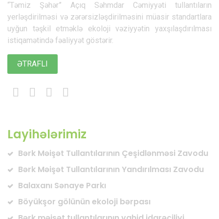
“Təmiz Şəhər” Açıq Səhmdar Cəmiyyəti tullantıların
yerləşdirilməsi və zərərsizləşdirilməsini müasir standartlara
uyğun təşkil etməklə ekoloji vəziyyətin yaxşılaşdırılması
istiqamətində fəaliyyət göstərir.
ƏTRAFLI
Layihələrimiz
Bərk Məişət Tullantılarının Çeşidlənməsi Zavodu
Bərk Məişət Tullantılarının Yandırılması Zavodu
Balaxanı Sənaye Parkı
Böyükşor gölünün ekoloji bərpası
Bərk məişət tullantılarının vahid idarəçiliyi