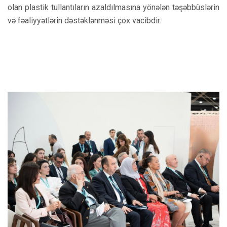
olan plastik tullantıların azaldılmasına yönələn təşəbbüslərin
və fəaliyyətlərin dəstəklənməsi çox vacibdir.