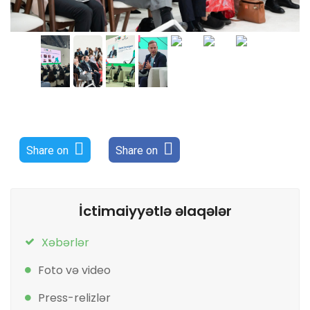
Share on
Share on
İctimaiyyətlə əlaqələr
Xəbərlər
Foto və video
Press-relizlər