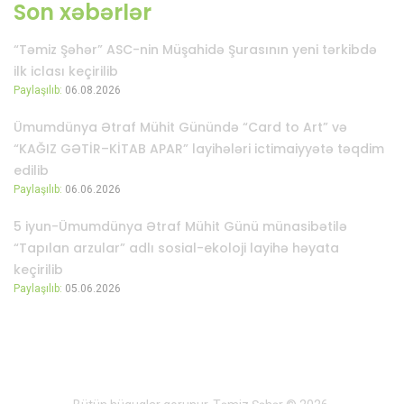
Son xəbərlər
“Təmiz Şəhər” ASC-nin Müşahidə Şurasının yeni tərkibdə
ilk iclası keçirilib
Paylaşılıb:
06.08.2026
Ümumdünya Ətraf Mühit Günündə “Card to Art” və
“KAĞIZ GƏTİR–KİTAB APAR” layihələri ictimaiyyətə təqdim
edilib
Paylaşılıb:
06.06.2026
5 iyun-Ümumdünya Ətraf Mühit Günü münasibətilə
“Tapılan arzular” adlı sosial-ekoloji layihə həyata
keçirilib
Paylaşılıb:
05.06.2026