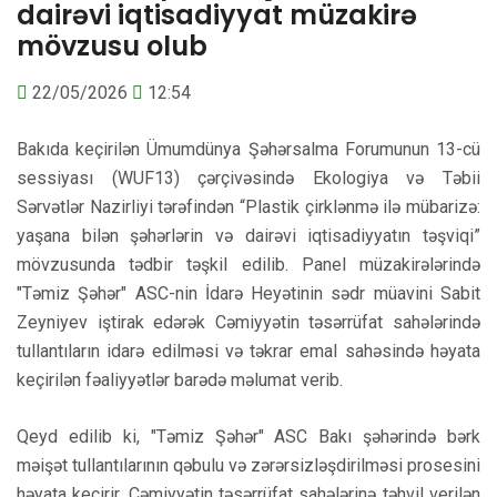
dairəvi iqtisadiyyat müzakirə
mövzusu olub
22/05/2026
12:54
Bakıda keçirilən Ümumdünya Şəhərsalma Forumunun 13-cü
sessiyası (WUF13) çərçivəsində Ekologiya və Təbii
Sərvətlər Nazirliyi tərəfindən “Plastik çirklənmə ilə mübarizə:
yaşana bilən şəhərlərin və dairəvi iqtisadiyyatın təşviqi”
mövzusunda tədbir təşkil edilib. Panel müzakirələrində
"Təmiz Şəhər" ASC-nin İdarə Heyətinin sədr müavini Sabit
Zeyniyev iştirak edərək Cəmiyyətin təsərrüfat sahələrində
tullantıların idarə edilməsi və təkrar emal sahəsində həyata
keçirilən fəaliyyətlər barədə məlumat verib.
Qeyd edilib ki, "Təmiz Şəhər" ASC Bakı şəhərində bərk
məişət tullantılarının qəbulu və zərərsizləşdirilməsi prosesini
həyata keçirir. Cəmiyyətin təsərrüfat sahələrinə təhvil verilən