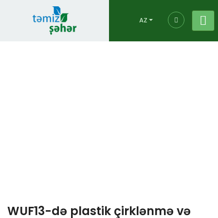
AZ
Xəbər
Əsas səhifə
İctimaiyyətlə əlaqələr
Xəbər
WUF13-də plastik çirklənmə və